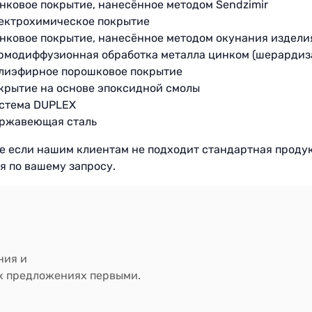
нковое покрытие, нанесённое методом Sendzimir
ектрохимическое покрытие
нковое покрытие, нанесённое методом окунания издели
рмодиффузионная обработка металла цинком (шерардиз
лиэфирное порошковое покрытие
крытие на основе эпоксидной смолы
стема DUPLEX
ржавеющая сталь
ае если нашим клиентам не подходит стандартная проду
я по вашему запросу.
ния и
ых предложениях первыми.