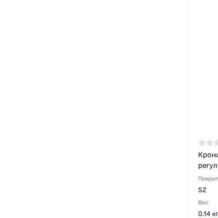
Крон
регу
Покры
SZ
Вес
0.14 к