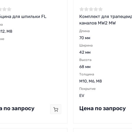
бцина для шпильки FL
Комплект для трапецеи
каналов MW2 MW
на
M12, M8
Длина
70 мм
тие
Ширина
42 мм
Высота
68 мм
Толщина
М10, М6, М8
Покрытие
EV
а по запросу
Цена по запросу