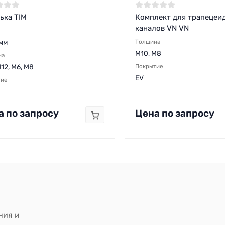
ька TIM
Комплект для трапецеи
каналов VN VN
мм
Толщина
M10, M8
на
12, M6, M8
Покрытие
EV
тие
D
а по запросу
Цена по запросу
ния и