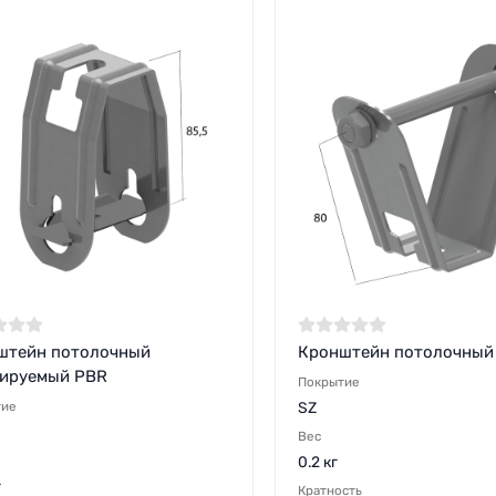
штейн потолочный
Кронштейн потолочный
лируемый PBR
Покрытие
тие
SZ
Вес
0.2 кг
г
Кратность