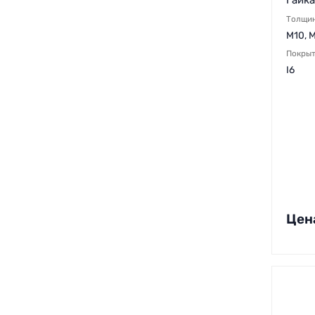
Толщи
M10, M
Покры
I6
Цен