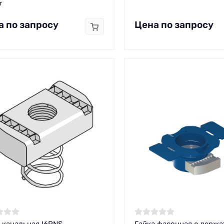
т
а по запросу
Цена по запросу
 канальная I6PNS
Гайка фасонная с держа