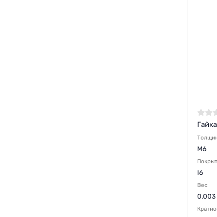
Гайка
Толщи
M6
Покры
I6
Вес
0.003 
Кратно