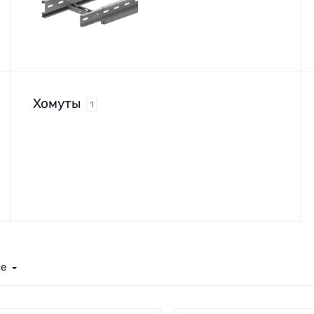
Хомуты
1
ие