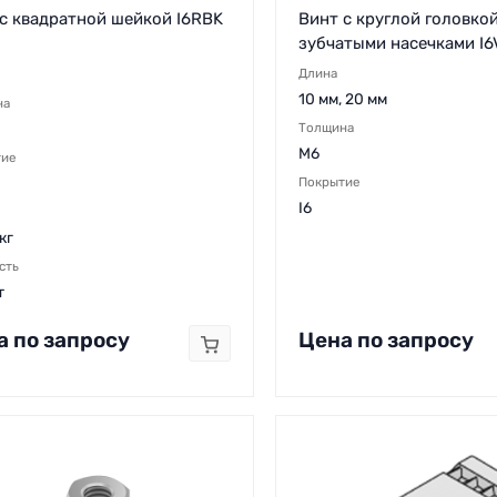
с квадратной шейкой I6RBK
Винт с круглой головкой
зубчатыми насечками I
Длина
10 мм, 20 мм
на
Толщина
M6
тие
Покрытие
I6
кг
сть
т
а по запросу
Цена по запросу