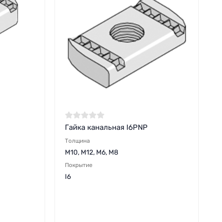
Гайка канальная I6PNP
Толщина
M10, M12, M6, M8
Покрытие
I6