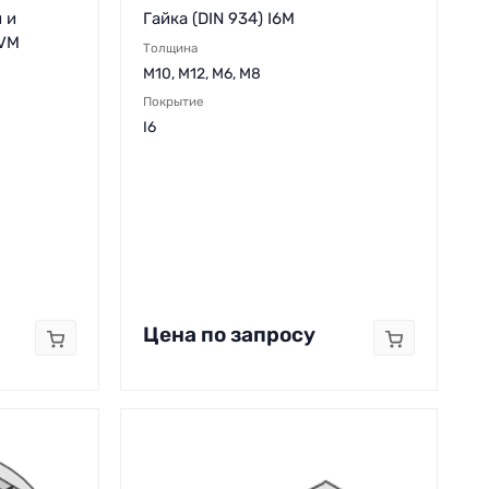
 и
Гайка (DIN 934) I6M
6VM
Толщина
M10, M12, M6, M8
Покрытие
I6
Цена по запросу