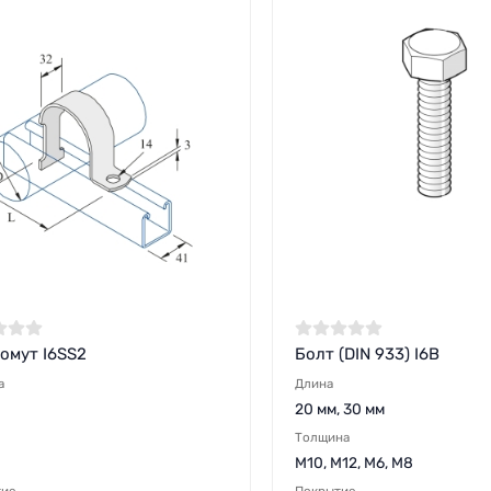
омут I6SS2
Болт (DIN 933) I6B
а
Длина
20 мм, 30 мм
Толщина
M10, M12, M6, M8