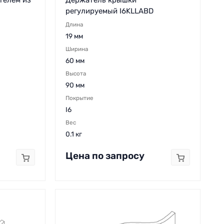
регулируемый I6KLLABD
Длина
19 мм
Ширина
60 мм
Высота
90 мм
Покрытие
I6
Вес
0.1 кг
Цена по запросу