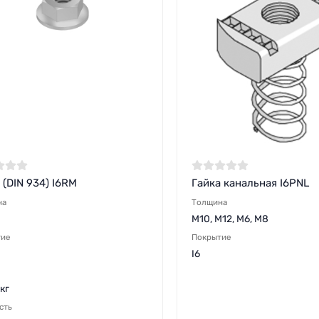
 (DIN 934) I6RM
Гайка канальная I6PNL
на
Толщина
M10, M12, M6, M8
тие
Покрытие
I6
кг
сть