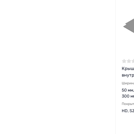
Крыш
внутр
Ширин
50 мм,
300 м
Покры
HD, S