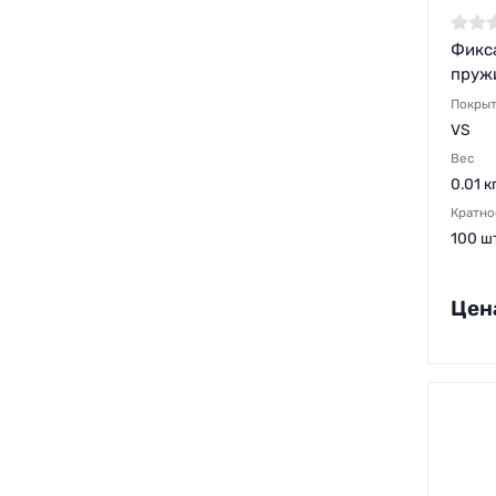
Фикс
пруж
Покры
VS
Вес
0.01 к
Кратно
100 ш
Цен