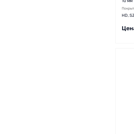
10 мм
Покры
HD, S
Цен