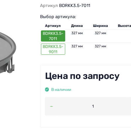
Артикул
BDRKK3.5-7011
Выбор артикула:
Артикул
Длина
Ширина
Высот
BDRKK3.5-
327 мм
327 мм
7011
BDRKK3.5-
327 мм
327 мм
9011
Цена по запросу
В наличии