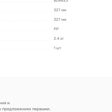
BDRKK3
327 мм
327 мм
PP
2.4 кг
1 шт
ния и
ых предложениях первыми.