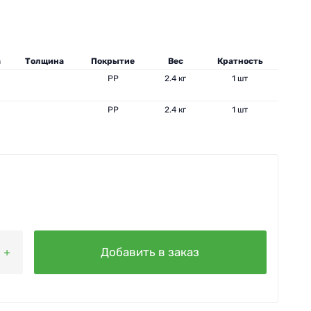
а
Толщина
Покрытие
Вес
Кратность
PP
2.4 кг
1 шт
PP
2.4 кг
1 шт
Добавить в заказ