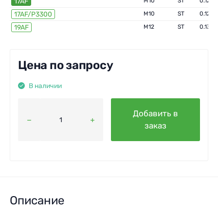
17AF
М10
ST
0.125 к
17AF/P3300
М10
ST
0.125 к
19AF
М12
ST
0.135 к
Цена по запросу
В наличии
Добавить в
заказ
Описание